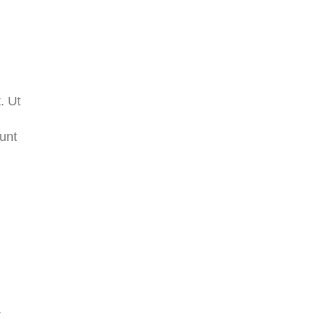
. Ut
dunt
r