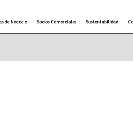
as de Negocio
Socios Comerciales
Sustentabilidad
Co
tros
ductos
Ún
icios