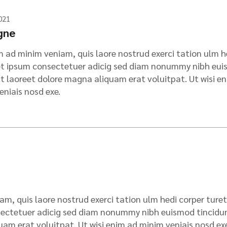
021
gne
m ad minim veniam, quis laore nostrud exerci tation ulm h
et ipsum consectetuer adicig sed diam nonummy nibh eu
ut laoreet dolore magna aliquam erat voluitpat. Ut wisi e
eniais nosd exe.
am, quis laore nostrud exerci tation ulm hedi corper turet
sectetuer adicig sed diam nonummy nibh euismod tincidu
am erat voluitpat. Ut wisi enim ad minim veniais nosd ex