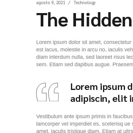
agosto 9, 2021
Technology
The Hidde
Lorem ipsum dolor sit amet, consectetur ad
est lacus, molestie in arcu no, iaculis ve
diam interdum nulla, sed laoreet risus lec
sem. Etiam sed dapibus augue. Praesent e
Lorem ipsum do
adipiscin, elit
Vestibulum ante ipsum primis in faucibus o
lamcorper vel imperdiet es, scelerisq ue s
amet, iaculis tristique diam. Etiam at ultr