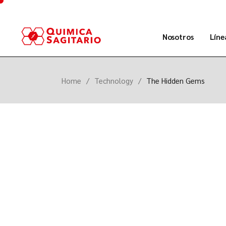
hola@quimicasagitario.com
Nosotros
Líne
Acerca de Noso
Pro
Home
Technology
The Hidden Gems
Trayectoria
Serv
Infraestructura