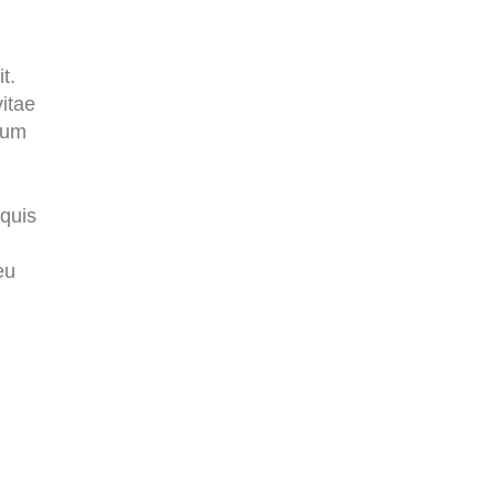
t.
vitae
psum
 quis
eu