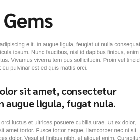
n Gems
ipiscing elit. In augue ligula, feugiat ut nulla consequat
hicula ipsum. Nunc faucibus, nisl id dapibus finibus, enim
tus. Vivamus viverra tem pus sollicitudin. Proin vel tinci
u pulvinar est ed quis mattis orci.
lor sit amet, consectetur
 in augue ligula, fugat nula.
rci luctus et ultrices posuere cubilia urae. Ut ex dolor,
it amet tortor. Fusce tortor neque, llamcorper nec ni sit
ices dolor. Vesul et finibus nibh, et aliquet enim. Curabitu