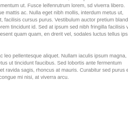
lementum ut. Fusce leifenrutrum lorem, sd viverra libero.
ue mattis ac. Nulla eget nibh mollis, interdum metus ut,
get, facilisis cursus purus. Vestibulum auctor pretium blandi
em tincidunt id. Sed at ipsum sed nibh fringilla facilisis 
 Praesent quam quam, en drerit vel, sodales luctus tellus i
ac leo pellentesque aliquet. Nullam iaculis ipsum magna,
etus ut tincidunt faucibus. Sed lobortis ante fermentum
s et ravida sagis, rhoncus at mauris. Curabitur sed purus 
ongue mi nisi, at viverra arcu.