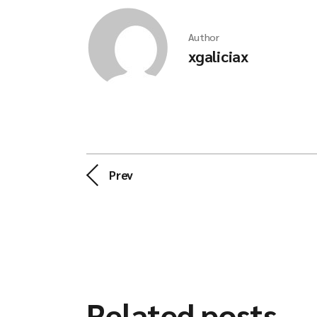
Author
xgaliciax
Prev
Related posts