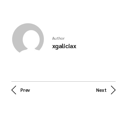
Author
xgaliciax
Prev
Next